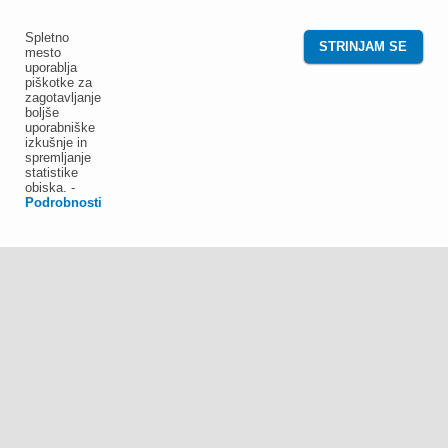
Spletno
STRINJAM SE
mesto
uporablja
piškotke za
zagotavljanje
boljše
uporabniške
izkušnje in
spremljanje
statistike
obiska.
-
Podrobnosti