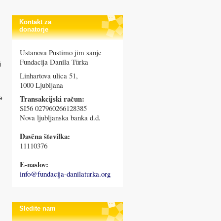
Kontakt za
donatorje
Ustanova Pustimo jim sanje
Fundacija Danila Türka
i
Linhartova ulica 51,
1000 Ljubljana
Transakcijski račun:
e
SI56 027960266128385
Nova ljubljanska banka d.d.
Davčna številka:
11110376
E-naslov:
info@fundacija-danilaturka.org
Sledite nam