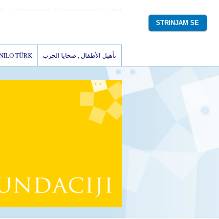
kt
Želim prispevati
Podpora medijem
Eng
STRINJAM SE
ANILO TÜRK
تأهيل الأطفال , ضحايا الحرب