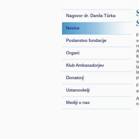
Nagovor dr. Danila Türka
Novice
F
Poslanstvo fundacije
v
r
A
Organi
K
v
Klub Ambasadorjev
l
l
p
Donatorji
F
Ustanovitelji
a
A
Mediji o nas
n