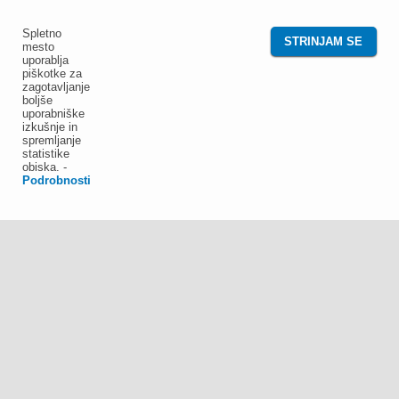
Spletno
STRINJAM SE
mesto
uporablja
piškotke za
zagotavljanje
boljše
uporabniške
izkušnje in
spremljanje
statistike
obiska.
-
Podrobnosti